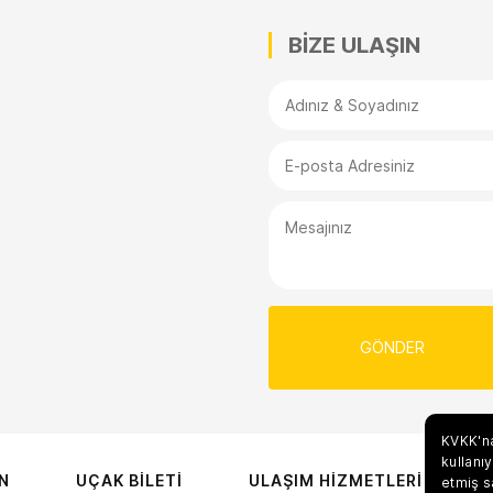
BİZE ULAŞIN
KVKK'na
kullanı
N
UÇAK BİLETİ
ULAŞIM HİZMETLERİ
etmiş s