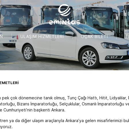
ON
ULAŞIM HİZMETLERİ
UÇAK BİLETİ
T
ZMETLERİ
n pek çok dönemecine tanık olmuş, Tunç Çağı Hattı, Hitit, Lidyalılar, 
torluğu, Bizans İmparatorluğu, Selçuklular, Osmanlı İmparatorluğu ve 
e Cumhuriyeti’nin başkenti Ankara.
tren ya da diğer ulaşım araçlarıyla Ankara’ya gelen misafirlerimizi bu
rıyoruz.