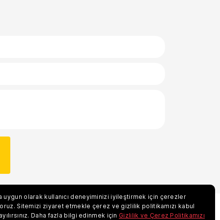
 uygun olarak kullanıcı deneyiminizi iyileştirmek için çerezler
yoruz. Sitemizi ziyaret etmekle çerez ve gizlilik politikamızı kabul
TEKNİK HİZMETLER
İLETİŞİM
ayılırsınız. Daha fazla bilgi edinmek için
Gizlilik ve Çerez Politikamızı