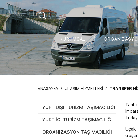
KURUMSAL
ORGANİZASY
ANASAYFA
/
ULAŞIM HİZMETLERİ
/
TRANSFER Hİ
Tarihi
YURT DIŞI TURİZM TAŞIMACILIĞI
İmpara
Türkiy
YURT İÇİ TURİZM TAŞIMACILIĞI
Uçak, 
ORGANİZASYON TAŞIMACILIĞI
ulaştı